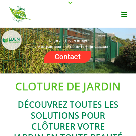
Un jardin à votre image
Un havre de paix pour profiter de la nature en toute
détente
Contact
CLOTURE DE JARDIN
DÉCOUVREZ TOUTES LES
SOLUTIONS POUR
CLÔTURER VOTRE