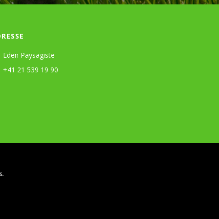
DRESSE
Eden Paysagiste
+41 21 539 19 90
s.