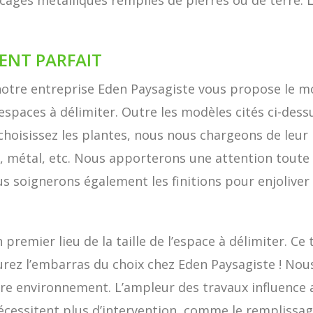
 cages métalliques remplies de pierres ou de terre. 
ENT PARFAIT
otre entreprise Eden Paysagiste vous propose le mo
 espaces à délimiter. Outre les modèles cités ci-dess
hoisissez les plantes, nous nous chargeons de leur i
C, métal, etc. Nous apporterons une attention toute 
ous soignerons également les finitions pour enjolive
premier lieu de la taille de l’espace à délimiter. Ce
urez l’embarras du choix chez Eden Paysagiste ! Nou
re environnement. L’ampleur des travaux influence 
écessitent plus d’intervention, comme le remplissag